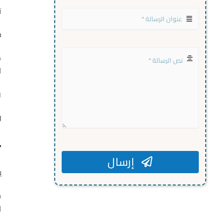
ت
ح
ك
ا
و
و
·
إرسال
ي
ح
ا