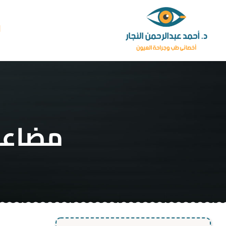
Ski
t
ا
conten
مضاعف