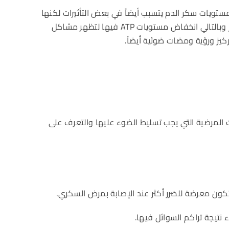
مستويات سكر الدم يتسبب أيضاً في بعض التأثيرات لكنها
أقل حدة من ارتفاعه، إذ تتأثر خلايا العين بانخفاض مستويات الجلوكوز وبالتالي انخفاض مستويات ATP فيها لتظهر مشاكل
يز ورؤية ومضات ضوئية أيضاً.
لمرضية التي يجب تسليط الضوء عليها والتعرف على
كون معرضة للضرر أكثر عند الإصابة بمرض السكري.
نتيجة تراكم السوائل فيها.