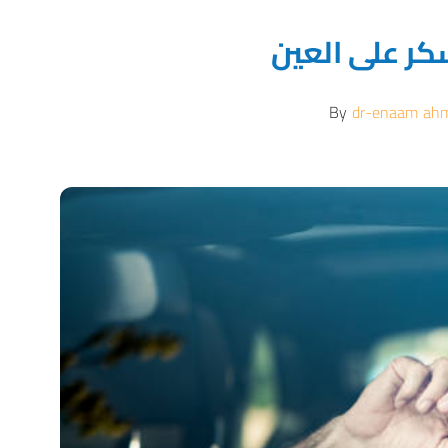
ر على العين
By
dr-enaam ah