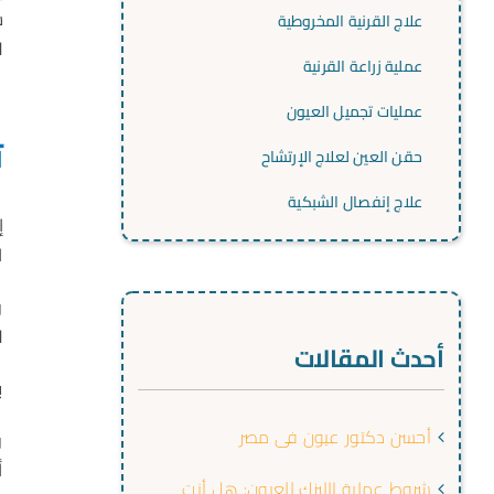
س
علاج القرنية المخروطية
ل
عملية زراعة القرنية
عمليات تجميل العيون
ت
حقن العين لعلاج الإرتشاح
علاج إنفصال الشبكية
إ
ا
و
ل
أحدث المقالات
ب
أحسن دكتور عيون فى مصر
و
أ
شروط عملية الليزك للعيون: هل أنت