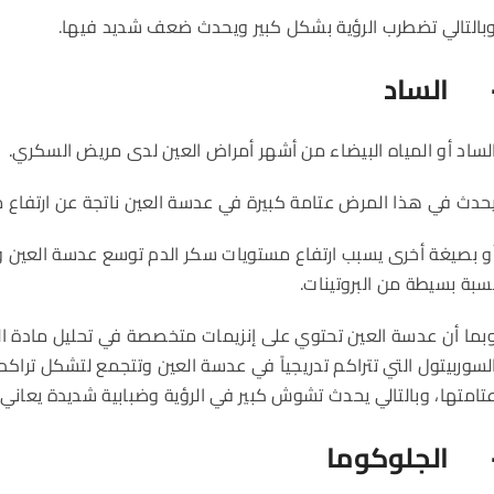
بالتالي تضطرب الرؤية بشكل كبير ويحدث ضعف شديد فيها.
 الساد
لساد أو المياه البيضاء من أشهر أمراض العين لدى مريض السكري.
حدث في هذا المرض عتامة كبيرة في عدسة العين ناتجة عن ارتفاع 
و بصيغة أخرى يسبب ارتفاع مستويات سكر الدم توسع عدسة العين و
سبة بسيطة من البروتينات.
بما أن عدسة العين تحتوي على إنزيمات متخصصة في تحليل مادة الج
لسوربيتول التي تتراكم تدريجياً في عدسة العين وتتجمع لتشكل تراكم
تامتها، وبالتالي يحدث تشوش كبير في الرؤية وضبابية شديدة يعاني
 الجلوكوما