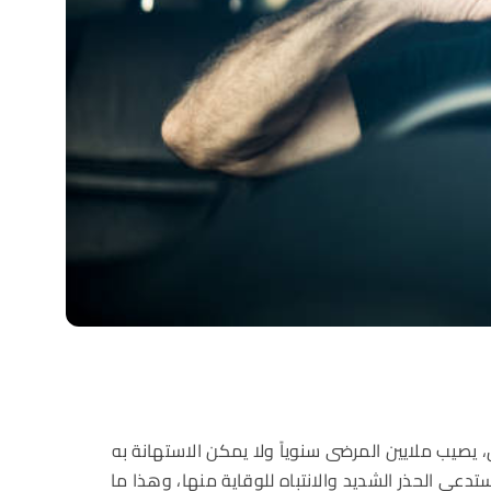
يب ملايين المرضى سنوياً ولا يمكن الاستهانة به
عي الحذر الشديد والانتباه للوقاية منها، وهذا ما