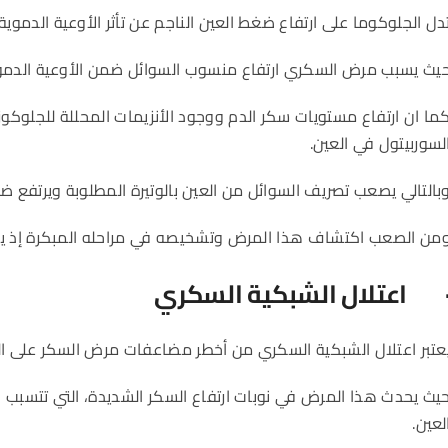
دل الجلوكوما على ارتفاع ضغط العين الناجم عن تأثر الأوعية الدموية
يث يسبب مرض السكري ارتفاع منسوب السوائل ضمن الأوعية الدموي
ما ان ارتفاع مستويات سكر الدم ووجود الأنزيمات المحللة للجلوكو
لسوربيتول في العين.
بالتالي يصعب تصريف السوائل من العين بالوتيرة المطلوبة ويرتفع ض
من الصعب اكتشاف هذا المرض وتشخيصه في مراحله المبكرة إذ يت
 اعتلال الشبكية السكري
عتبر اعتلال الشبكية السكري من أخطر مضاعفات مرض السكر على ال
يث يحدث هذا المرض في نوبات ارتفاع السكر الشديدة، التي تتسبب 
لعين.