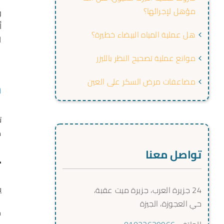
مؤهل لإجرائها؟
و
هل عملية المياه البيضاء خطيرة؟
ا
موانع عملية تصحيح النظر بالليزر
م
مضاعفات مرض السكر على العين
ت
م
تواصل معنا
·
ي
24 جزيرة العرب، جزيرة ميت عقبة،
حي العجوزة، الجيزة
ح